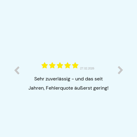
27.02.2026
Ich b
26
Sehr zuverlässig - und das seit
Schne
Jahren, Fehlerquote äußerst gering!
zufrie
profe
na
Zusamm
und zu