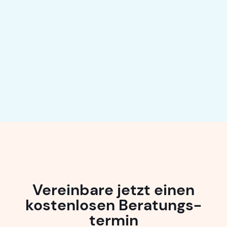
na
Zusamm
und zu
i
Vereinbare jetzt einen
kosten­losen Beratungs­
termin