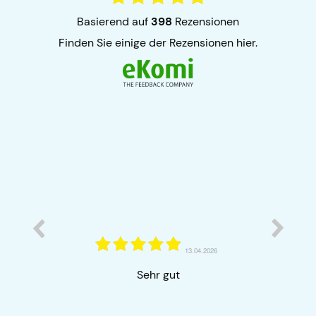
basierend auf
398
Rezensionen
finden Sie einige der Rezensionen hier.
27.02.2026
Ich b
26
Sehr zuverlässig - und das seit
Schne
Jahren, Fehlerquote äußerst gering!
zufrie
profe