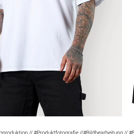
oproduktion // #Produktfotografie //#Bildbearbeitung // #F